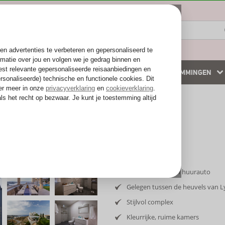
ZOMER 2026
WINTERZON
BESTEMMINGEN
 accommodaties
Weg van de drukte
Inclusief vlucht en huurauto
Gelegen tussen de heuvels van L
Stijlvol complex
Kleurrijke, ruime kamers