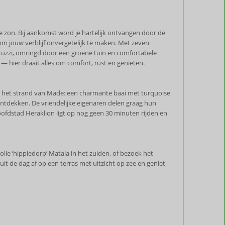
kse zon. Bij aankomst word je hartelijk ontvangen door de
om jouw verblijf onvergetelijk te maken. Met zeven
acuzzi, omringd door een groene tuin en comfortabele
— hier draait alles om comfort, rust en genieten.
igt het strand van Made: een charmante baai met turquoise
 ontdekken. De vriendelijke eigenaren delen graag hun
hoofdstad Heraklion ligt op nog geen 30 minuten rijden en
lle ‘hippiedorp’ Matala in het zuiden, of bezoek het
t de dag af op een terras met uitzicht op zee en geniet