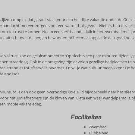
n stijlvol complex dat garant staat voor een heerlijke vakantie onder de Grie
ke aandacht meteen zorgen voor een warm thuisgevoel. Niets is hen te veel 
 plek om tot rust te komen. Neem een verfrissende duik in het zwembad met j
, het uitzicht over de bergen bewondert of helemaal opgaat in een goed boek 
kantie vol rust, zon en geluksmomenten. Op slechts een paar minuten rijden l
pannen stranddag. Ook in de omgeving zijn er volop gezellige badplaatsen te
gen strandjes tot sfeervolle tavernes. En wil je wat cultuur meepikken? De 
de Knossos.
 huurauto is dan ook geen overbodige luxe. Rijd bijvoorbeeld naar het sfeervo
r natuurliefhebbers zijn de kloven van Kreta een waar wandelparadijs. Slui
n een mooie vakantiedag.
Faciliteiten
Zwembad
Bubbelbad