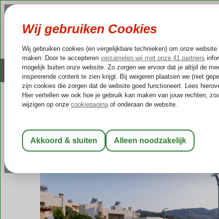
NAZOMER
LAST MINUTES
Altijd inclusief huurauto
Kleinschalige & unieke
Griekenland
Home
Kreta
Lygaria
Creta Vivere
Creta Vivere
Logies
-
Appartement