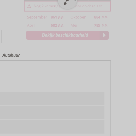
Nog 2 kamer(s) beschikbaar op deze site
September
861
p.p.
Oktober
884
p.p.
April
682
p.p.
Mei
785
p.p.
Bekijk beschikbaarheid
Autohuur