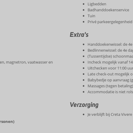
Ligbedden
Badhanddoekenservice
Tuin
Privé parkeergelegenheid
Extra's
Handdoekenwissel: de 4e
Bedlinnenwissel: de 4e d
(Tussentijdse) schoonma
ven, magnetron, vaatwasser en
Incheck mogelijk vanaf 14
Uitchecken voor 11:00 uu
Late check-out mogelijk o.
Babybedje op aanvraag (g
Massages (tegen betaling
Accommodatie is niet rols
Verzorging
Je verblijft bij Creta Vive
ersonen)