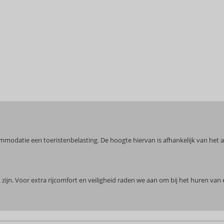
commodatie een toeristenbelasting. De hoogte hiervan is afhankelijk van het
zijn. Voor extra rijcomfort en veiligheid raden we aan om bij het huren va