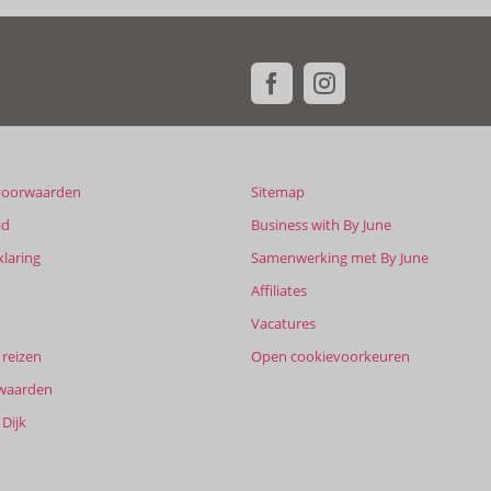
voorwaarden
Sitemap
id
Business with By June
klaring
Samenwerking met By June
Affiliates
Vacatures
reizen
Open cookievoorkeuren
waarden
Dijk