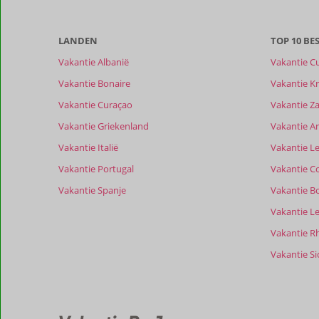
meer
weergegeven
om
LANDEN
TOP 10 B
de
relevantie
Vakantie Albanië
Vakantie C
van
Vakantie Bonaire
Vakantie Kr
de
getoonde
Vakantie Curaçao
Vakantie Z
beoordelingen
Vakantie Griekenland
Vakantie A
te
garanderen.
Vakantie Italië
Vakantie Le
Meer
Vakantie Portugal
Vakantie C
info
over
Vakantie Spanje
Vakantie B
onze
Vakantie L
beoordelingen.
Vakantie R
Totale score
Scoreverdeling
Vakantie Sic
9,4
Algemene indruk
9,4
Eten
Gebaseerd op:
Ligging
8,6
Kamers
5
Uitstekend
Service
8,8
Wifi kwalite
beoordelingen
Prijs/kwaliteit
8,8