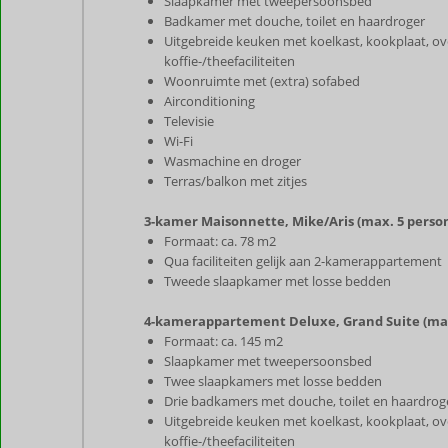
Slaapkamer met tweepersoonsbed
Badkamer met douche, toilet en haardroger
Uitgebreide keuken met koelkast, kookplaat, o
koffie-/theefaciliteiten
Woonruimte met (extra) sofabed
Airconditioning
Televisie
Wi-Fi
Wasmachine en droger
Terras/balkon met zitjes
3-kamer Maisonnette, Mike/Aris (max. 5 perso
Formaat: ca. 78 m2
Qua faciliteiten gelijk aan 2-kamerappartement
Tweede slaapkamer met losse bedden
4-kamerappartement Deluxe, Grand Suite (max
Formaat: ca. 145 m2
Slaapkamer met tweepersoonsbed
Twee slaapkamers met losse bedden
Drie badkamers met douche, toilet en haardrog
Uitgebreide keuken met koelkast, kookplaat, o
koffie-/theefaciliteiten