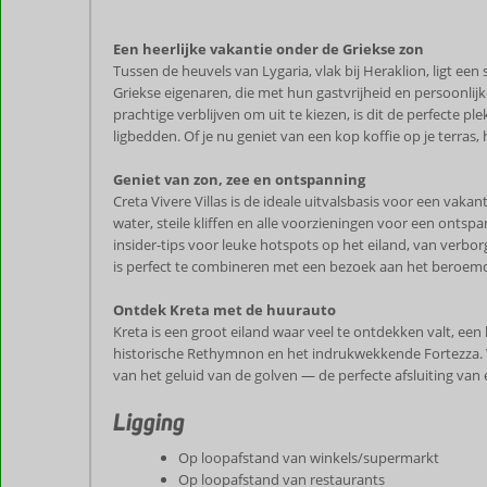
Een heerlijke vakantie onder de Griekse zon
Tussen de heuvels van Lygaria, vlak bij Heraklion, ligt ee
Griekse eigenaren, die met hun gastvrijheid en persoonlij
prachtige verblijven om uit te kiezen, is dit de perfecte
ligbedden. Of je nu geniet van een kop koffie op je terras
Geniet van zon, zee en ontspanning
Creta Vivere Villas is de ideale uitvalsbasis voor een va
water, steile kliffen en alle voorzieningen voor een onts
insider-tips voor leuke hotspots op het eiland, van verbor
is perfect te combineren met een bezoek aan het beroem
Ontdek Kreta met de huurauto
Kreta is een groot eiland waar veel te ontdekken valt, een
historische Rethymnon en het indrukwekkende Fortezza. Voo
van het geluid van de golven — de perfecte afsluiting va
Ligging
Op loopafstand van winkels/supermarkt
Op loopafstand van restaurants