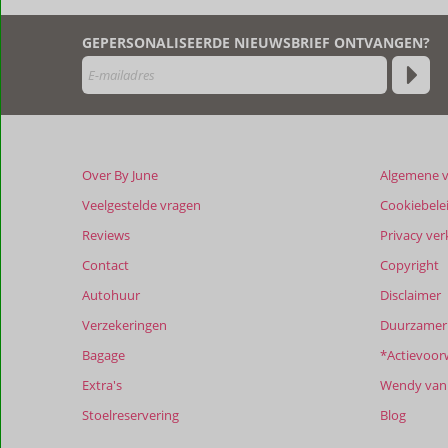
beoordelingen
zijn
GEPERSONALISEERDE NIEUWSBRIEF ONTVANGEN?
door
onze
klanten
geschreven
na
hun
verblijf
Over By June
Algemene 
in
Creta
Veelgestelde vragen
Cookiebele
Vivere
Reviews
Privacy ver
Contact
Copyright
Beoordelingen
die
Autohuur
Disclaimer
ouder
Verzekeringen
Duurzamer 
zijn
dan
Bagage
*Actievoor
48
Extra's
Wendy van 
maanden
worden
Stoelreservering
Blog
niet